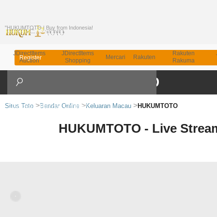
"HUKUMTOTO | Buy from Indonesia!
JDirectItems
JDirectItems
Rakuten
Mercari
Rakuten
Register
Auction
Shopping
Rakuma
Login
English
Situs Toto
Bandar Online
Keluaran Macau
HUKUMTOTO
HUKUMTOTO - Live Streamin
First Time User?
Inquiry / FAQ
Campaign